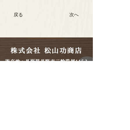
戻る
次へ
株式会社 松山功商店
​所在地：長野県長野市三輪荒屋1153
​電話番号：026-243-7419
​FAX：026-243-7656
​営業時間：9時〜17時
​定休日
​土曜日・日曜日・祝日・
年末年始・お盆
​（営業日に関しての詳細は
お問い合わせください）