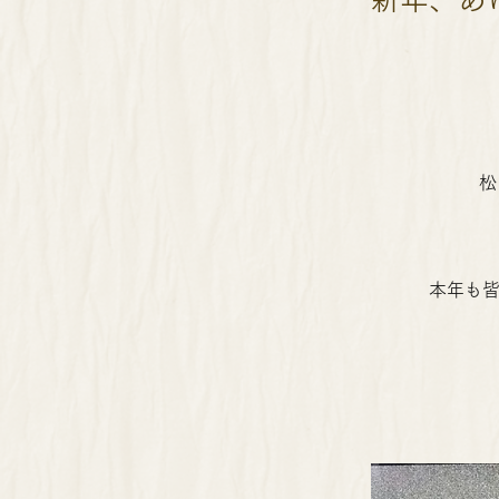
松
本年も