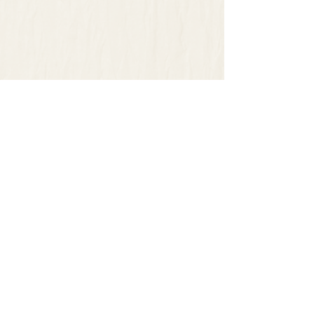
望により代金返還いたします。
・メールもしくは電話にて弊社までご
連絡願います。不良品の返品送料は弊
社で負担いたします。
・商品到着後7日以内にご返送くださ
い。
株式会社 松山功商店
​所在地：長野県長野市三輪荒屋1153
​電話番号：026-243-7419
​FAX：026-243-7656
​営業時間：9時〜17時
​定休日
​土曜日・日曜日・祝日・
年末年始・お盆