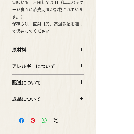
賞味期限：未開封で75日（単品パッケ
ージ裏面に消費期限が記載されていま
す。）
保存方法：直射日光、高温多湿を避け
て保存してください。
原材料
砂糖（タイ製造、国内製造）、紫花豆
アレルギーについて
（長野県産）、還元水飴、食塩/ソル
ビット、重曹
「無し」
配送について
本製品工場では、乳成分、小麦、卵、
大豆、そば、くるみを含む製品を製造
送料は、こちらから確認ください。
しています。
返品について
・弊社のミスによるものと判断した場
合は返品を受け付けます。
・商品の不良品に関しては、弊社着払
いご返品後、良品と交換もしくはご希