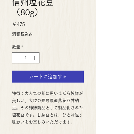
信州塩花豆
（80g）
価
￥475
格
消費税込み
数量
*
カートに追加する
特徴：大人気の紫に黒いまだら模様が
美しい、大粒の長野県産紫花豆甘納
豆。その姉妹商品として製品化された
塩花豆です。甘納豆とは、ひと味違う
味わいをお楽しみいただけます。